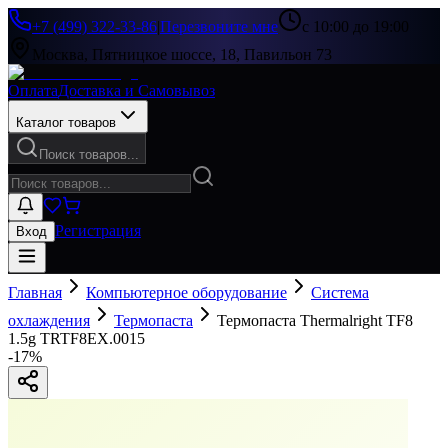
+7 (499) 322-33-86
|
Перезвоните мне
с 10:00 до 19:00
Москва, Пятницкое шоссе, 18, Павильон 73
Оплата
Доставка и Самовывоз
Каталог товаров
Поиск товаров...
Регистрация
Вход
Главная
Компьютерное оборудование
Система
охлаждения
Термопаста
Термопаста Thermalright TF8
1.5g TRTF8EX.0015
-
17
%