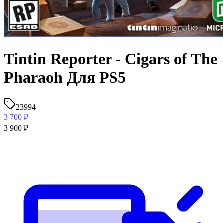
Tintin Reporter - Cigars of The
Pharaoh Для PS5
23994
3 700
₽
3 900
₽