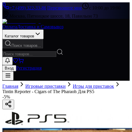
+7 (499) 322-33-86
|
Перезвоните мне
с 10:00 до 19:00
Москва, Пятницкое шоссе, 18, Павильон 73
Оплата
Доставка и Самовывоз
Каталог товаров
Поиск товаров...
Регистрация
Вход
Главная
Игровые приставки
Игры для приставок
Tintin Reporter - Cigars of The Pharaoh Для PS5
-
5
%