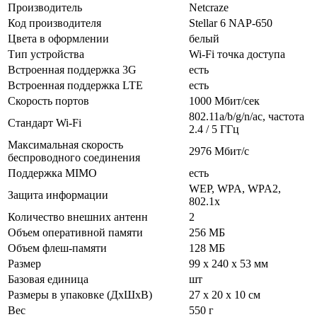
Производитель
Netcraze
Код производителя
Stellar 6 NAP-650
Цвета в оформлении
белый
Тип устройства
Wi-Fi точка доступа
Встроенная поддержка 3G
есть
Встроенная поддержка LTE
есть
Скорость портов
1000 Мбит/сек
802.11a/b/g/n/ac, частота
Стандарт Wi-Fi
2.4 / 5 ГГц
Максимальная скорость
2976 Мбит/с
беспроводного соединения
Поддержка MIMO
есть
WEP, WPA, WPA2,
Защита информации
802.1x
Количество внешних антенн
2
Объем оперативной памяти
256 МБ
Объем флеш-памяти
128 МБ
Размер
99 x 240 x 53 мм
Базовая единица
шт
Размеры в упаковке (ДхШхВ)
27 x 20 x 10 см
Вес
550 г