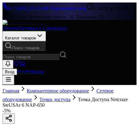
+7 (499) 322-33-86
|
Перезвоните мне
с 10:00 до 19:00
Москва, Пятницкое шоссе, 18, Павильон 73
Оплата
Доставка и Самовывоз
Каталог товаров
Поиск товаров...
Регистрация
Вход
Главная
Компьютерное оборудование
Сетевое
оборудование
Точки доступа
Точка Доступа Netcraze
SteUSAr 6 NAP-650
-
5
%