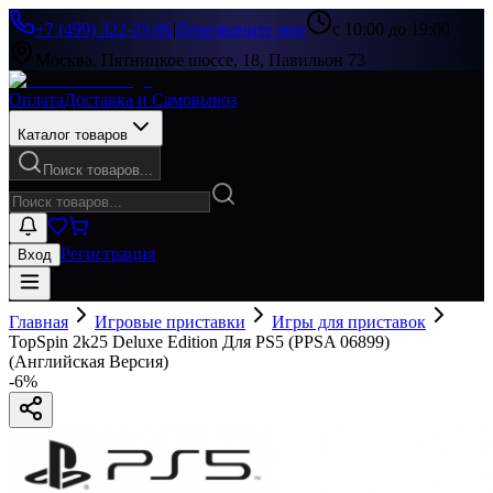
+7 (499) 322-33-86
|
Перезвоните мне
с 10:00 до 19:00
Москва, Пятницкое шоссе, 18, Павильон 73
Оплата
Доставка и Самовывоз
Каталог товаров
Поиск товаров...
Регистрация
Вход
Главная
Игровые приставки
Игры для приставок
TopSpin 2k25 Deluxe Edition Для PS5 (PPSA 06899)
(Английская Версия)
-
6
%