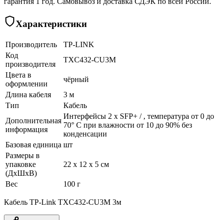
гарантия 1 год. Самовывоз и доставка СДЭК по всей России.
Характеристики
Производитель
TP-LINK
Код
TXC432-CU3M
производителя
Цвета в
чёрный
оформлении
Длина кабеля
3 м
Тип
Кабель
Интерфейсы 2 x SFP+ / , температура от 0 до
Дополнительная
70° C при влажности от 10 до 90% без
информация
конденсации
Базовая единица
шт
Размеры в
упаковке
22 x 12 x 5 см
(ДхШхВ)
Вес
100 г
Кабель TP-Link TXC432-CU3M 3м