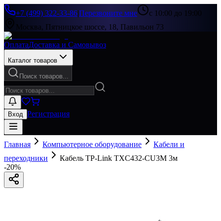
+7 (499) 322-33-86
|
Перезвоните мне
с 10:00 до 19:00
Москва, Пятницкое шоссе, 18, Павильон 73
Оплата
Доставка и Самовывоз
Каталог товаров
Поиск товаров...
Регистрация
Вход
Главная
Компьютерное оборудование
Кабели и
переходники
Кабель TP-Link TXC432-CU3M 3м
-
20
%