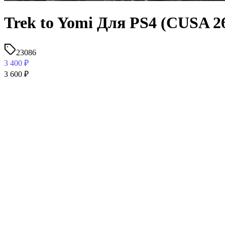
Trek to Yomi Для PS4 (CUSA 26
23086
3 400
₽
3 600
₽