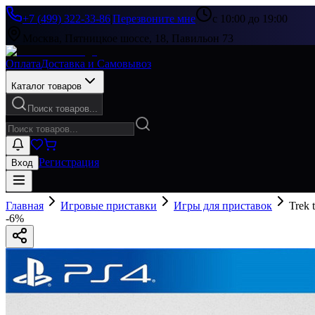
+7 (499) 322-33-86
|
Перезвоните мне
с 10:00 до 19:00
Москва, Пятницкое шоссе, 18, Павильон 73
Оплата
Доставка и Самовывоз
Каталог товаров
Поиск товаров...
Регистрация
Вход
Главная
Игровые приставки
Игры для приставок
Trek 
-
6
%