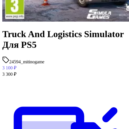
Truck And Logistics Simulator
Для PS5
24594_mitinogame
3 100
₽
3 300
₽