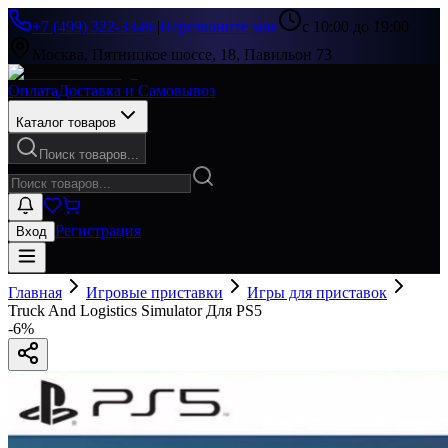
+7 (499) 322-33-86
|
Перезвоните мне
с 10:00 до 19:00
Москва, Пятницкое шоссе, 18, Павильон 73
Оплата
Доставка и Самовывоз
Каталог товаров
Поиск товаров...
Регистрация
Вход
Главная
Игровые приставки
Игры для приставок
Truck And Logistics Simulator Для PS5
-
6
%