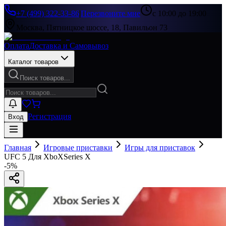
+7 (499) 322-33-86
|
Перезвоните мне
с 10:00 до 19:00
Москва, Пятницкое шоссе, 18, Павильон 73
Оплата
Доставка и Самовывоз
Каталог товаров
Поиск товаров...
Регистрация
Вход
Главная
Игровые приставки
Игры для приставок
UFC 5 Для XboXSeries X
-
5
%