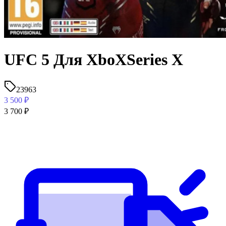
UFC 5 Для XboXSeries X
23963
3 500
₽
3 700
₽