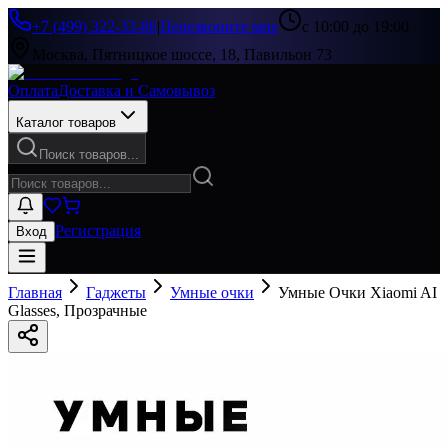
+7 (499) 322-33-86
|
Перезвоните мне
с 10:00 до 19:00
Москва, Пятницкое шоссе, 18, Павильон 73
Оплата
Доставка и Самовывоз
Каталог товаров
Поиск товаров...
Регистрация
Вход
Главная
Гаджеты
Умные очки
Умные Очки Xiaomi AI
Glasses, Прозрачные