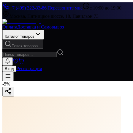
+7 (499) 322-33-86
|
Перезвоните мне
с 10:00 до 19:00
Москва, Пятницкое шоссе, 18, Павильон 73
Оплата
Доставка и Самовывоз
Каталог товаров
Поиск товаров...
Регистрация
Вход
-
5
%