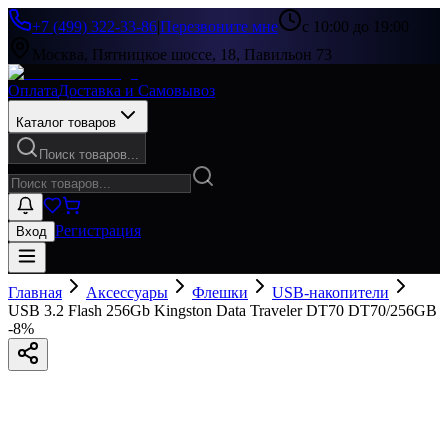
+7 (499) 322-33-86
|
Перезвоните мне
с 10:00 до 19:00
Москва, Пятницкое шоссе, 18, Павильон 73
Оплата
Доставка и Самовывоз
Каталог товаров
Поиск товаров...
Регистрация
Вход
Главная
Аксессуары
Флешки
USB-накопители
USB 3.2 Flash 256Gb Kingston Data Traveler DT70 DT70/256GB
-
8
%