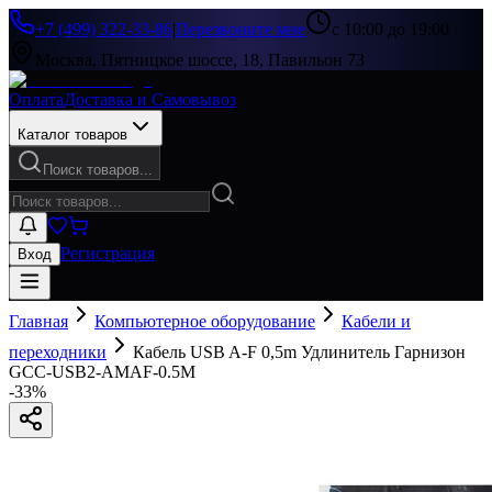
+7 (499) 322-33-86
|
Перезвоните мне
с 10:00 до 19:00
Москва, Пятницкое шоссе, 18, Павильон 73
Оплата
Доставка и Самовывоз
Каталог товаров
Поиск товаров...
Регистрация
Вход
Главная
Компьютерное оборудование
Кабели и
переходники
Кабель USB A-F 0,5m Удлинитель Гарнизон
GCC-USB2-AMAF-0.5M
-
33
%