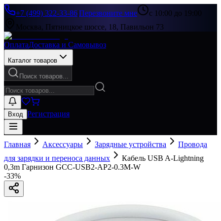
+7 (499) 322-33-86
|
Перезвоните мне
с 10:00 до 19:00
Москва, Пятницкое шоссе, 18, Павильон 73
Оплата
Доставка и Самовывоз
Каталог товаров
Поиск товаров...
Регистрация
Вход
Главная
Аксессуары
Зарядные устройства
Провода
для зарядки и переноса данных
Кабель USB A-Lightning
0,3m Гарнизон GCC-USB2-AP2-0.3M-W
-
33
%