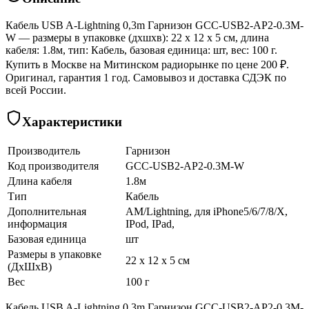
Кабель USB A-Lightning 0,3m Гарнизон GCC-USB2-AP2-0.3M-
W — размеры в упаковке (дхшхв): 22 x 12 x 5 см, длина
кабеля: 1.8м, тип: Кабель, базовая единица: шт, вес: 100 г.
Купить в Москве на Митинском радиорынке по цене 200 ₽.
Оригинал, гарантия 1 год. Самовывоз и доставка СДЭК по
всей России.
Характеристики
Производитель
Гарнизон
Код производителя
GCC-USB2-AP2-0.3M-W
Длина кабеля
1.8м
Тип
Кабель
Дополнительная
AM/Lightning, для iPhone5/6/7/8/X,
информация
IPod, IPad,
Базовая единица
шт
Размеры в упаковке
22 x 12 x 5 см
(ДхШхВ)
Вес
100 г
Кабель USB A-Lightning 0,3m Гарнизон GCC-USB2-AP2-0.3M-