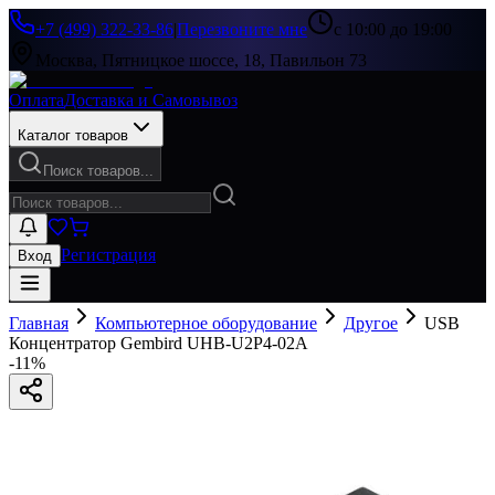
+7 (499) 322-33-86
|
Перезвоните мне
с 10:00 до 19:00
Москва, Пятницкое шоссе, 18, Павильон 73
Оплата
Доставка и Самовывоз
Каталог товаров
Поиск товаров...
Регистрация
Вход
Главная
Компьютерное оборудование
Другое
USB
Концентратор Gembird UHB-U2P4-02A
-
11
%