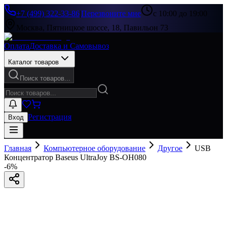
+7 (499) 322-33-86
|
Перезвоните мне
с 10:00 до 19:00
Москва, Пятницкое шоссе, 18, Павильон 73
Оплата
Доставка и Самовывоз
Каталог товаров
Поиск товаров...
Регистрация
Вход
Главная
Компьютерное оборудование
Другое
USB
Концентратор Baseus UltraJoy BS-OH080
-
6
%