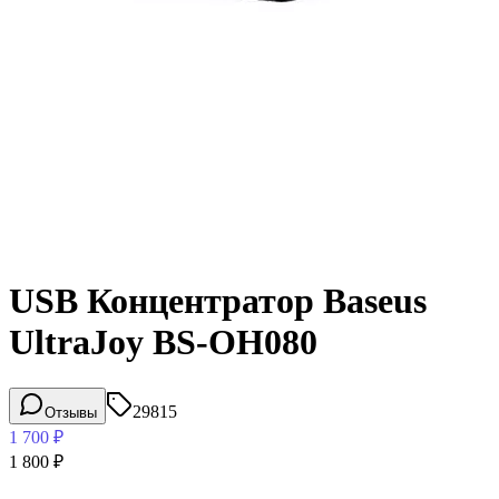
USB Концентратор Baseus
UltraJoy BS-OH080
29815
Отзывы
1 700
₽
1 800
₽