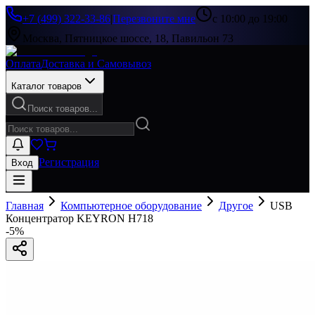
+7 (499) 322-33-86
|
Перезвоните мне
с 10:00 до 19:00
Москва, Пятницкое шоссе, 18, Павильон 73
Оплата
Доставка и Самовывоз
Каталог товаров
Поиск товаров...
Регистрация
Вход
Главная
Компьютерное оборудование
Другое
USB
Концентратор KEYRON H718
-
5
%