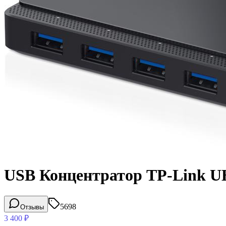
USB Концентратор TP-Link U
5698
Отзывы
3 400
₽