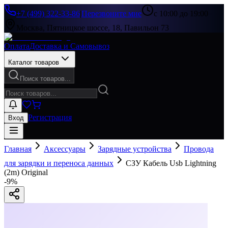
+7 (499) 322-33-86
|
Перезвоните мне
с 10:00 до 19:00
Москва, Пятницкое шоссе, 18, Павильон 73
Оплата
Доставка и Самовывоз
Каталог товаров
Поиск товаров...
Регистрация
Вход
Главная
Аксессуары
Зарядные устройства
Провода
для зарядки и переноса данных
СЗУ Кабель Usb Lightning
(2m) Original
-
9
%