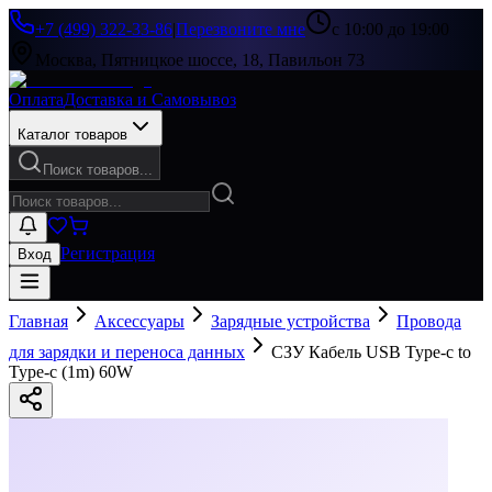
+7 (499) 322-33-86
|
Перезвоните мне
с 10:00 до 19:00
Москва, Пятницкое шоссе, 18, Павильон 73
Оплата
Доставка и Самовывоз
Каталог товаров
Поиск товаров...
Регистрация
Вход
Главная
Аксессуары
Зарядные устройства
Провода
для зарядки и переноса данных
СЗУ Кабель USB Type-c to
Type-c (1m) 60W