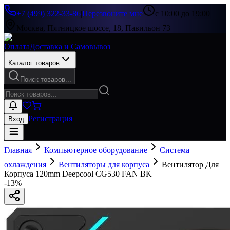
+7 (499) 322-33-86
|
Перезвоните мне
с 10:00 до 19:00
Москва, Пятницкое шоссе, 18, Павильон 73
Оплата
Доставка и Самовывоз
Каталог товаров
Поиск товаров...
Регистрация
Вход
Главная
Компьютерное оборудование
Система
охлаждения
Вентиляторы для корпуса
Вентилятор Для
Корпуса 120mm Deepcool CG530 FAN BK
-
13
%