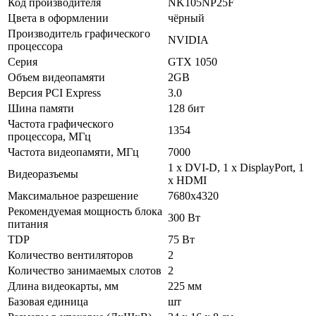
Код производителя
NK105NP25F
Цвета в оформлении
чёрный
Производитель графического
NVIDIA
процессора
Серия
GTX 1050
Объем видеопамяти
2GB
Версия PCI Express
3.0
Шина памяти
128 бит
Частота графического
1354
процессора, МГц
Частота видеопамяти, МГц
7000
1 х DVI-D, 1 х DisplayPort, 1
Видеоразъемы
х HDMI
Максимальное разрешение
7680х4320
Рекомендуемая мощность блока
300 Вт
питания
TDP
75 Вт
Количество вентиляторов
2
Количество занимаемых слотов
2
Длина видеокарты, мм
225 мм
Базовая единица
шт