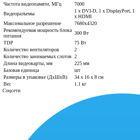
Частота видеопамяти, МГц
7000
1 х DVI-D, 1 х DisplayPort, 1
Видеоразъемы
х HDMI
Максимальное разрешение
7680х4320
Рекомендуемая мощность блока
300 Вт
питания
TDP
75 Вт
Количество вентиляторов
2
Количество занимаемых слотов
2
Длина видеокарты, мм
225 мм
Базовая единица
шт
Размеры в упаковке (ДхШхВ)
34 x 16 x 8 см
Вес
1.1 кг
Соцсети