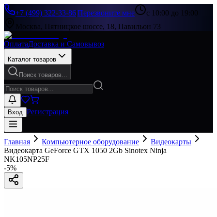
+7 (499) 322-33-86
|
Перезвоните мне
с 10:00 до 19:00
Москва, Пятницкое шоссе, 18, Павильон 73
Оплата
Доставка и Самовывоз
Каталог товаров
Поиск товаров...
Регистрация
Вход
Главная
Компьютерное оборудование
Видеокарты
Видеокарта GeForce GTX 1050 2Gb Sinotex Ninja
NK105NP25F
-
5
%