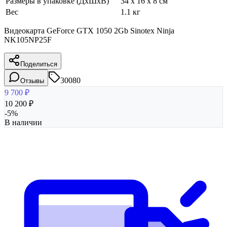
Размеры в упаковке (ДхШхВ)
34 x 16 x 8 см
Вес
1.1 кг
Видеокарта GeForce GTX 1050 2Gb Sinotex Ninja
NK105NP25F
Поделиться
30080
Отзывы
9 700
₽
10 200
₽
-
5
%
В наличии