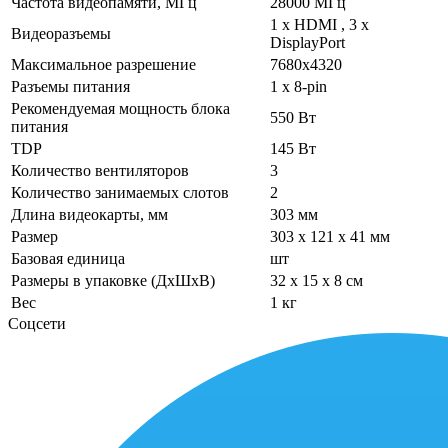
Частота видеопамяти, МГц
28000 МГц
1 х HDMI , 3 х
Видеоразъемы
DisplayPort
Максимальное разрешение
7680х4320
Разъемы питания
1 x 8-pin
Рекомендуемая мощность блока
550 Вт
питания
TDP
145 Вт
Количество вентиляторов
3
Количество занимаемых слотов
2
Длина видеокарты, мм
303 мм
Размер
303 x 121 x 41 мм
Базовая единица
шт
Размеры в упаковке (ДхШхВ)
32 x 15 x 8 см
Вес
1 кг
Соцсети