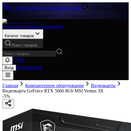
+7 (499) 322-33-86
|
Перезвоните мне
с 10:00 до 19:00
Москва, Пятницкое шоссе, 18, Павильон 73
Оплата
Доставка и Самовывоз
Каталог товаров
Поиск товаров...
Регистрация
Вход
Главная
Компьютерное оборудование
Видеокарты
Видеокарта GeForce RTX 5060 8Gb MSI Ventus 3X
-
5
%