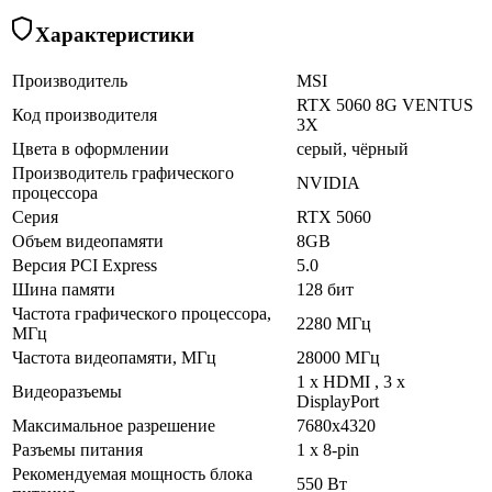
Характеристики
Производитель
MSI
RTX 5060 8G VENTUS
Код производителя
3X
Цвета в оформлении
серый, чёрный
Производитель графического
NVIDIA
процессора
Серия
RTX 5060
Объем видеопамяти
8GB
Версия PCI Express
5.0
Шина памяти
128 бит
Частота графического процессора,
2280 МГц
МГц
Частота видеопамяти, МГц
28000 МГц
1 х HDMI , 3 х
Видеоразъемы
DisplayPort
Максимальное разрешение
7680х4320
Разъемы питания
1 x 8-pin
Рекомендуемая мощность блока
550 Вт