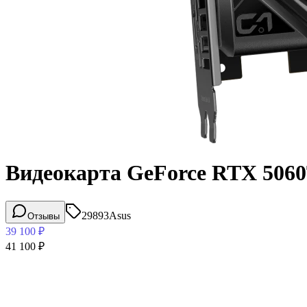
Видеокарта GeForce RTX 506
29893
Asus
Отзывы
39 100
₽
41 100
₽