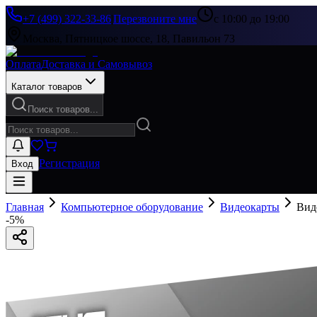
+7 (499) 322-33-86
|
Перезвоните мне
с 10:00 до 19:00
Москва, Пятницкое шоссе, 18, Павильон 73
Оплата
Доставка и Самовывоз
Каталог товаров
Поиск товаров...
Регистрация
Вход
Главная
Компьютерное оборудование
Видеокарты
Вид
-
5
%