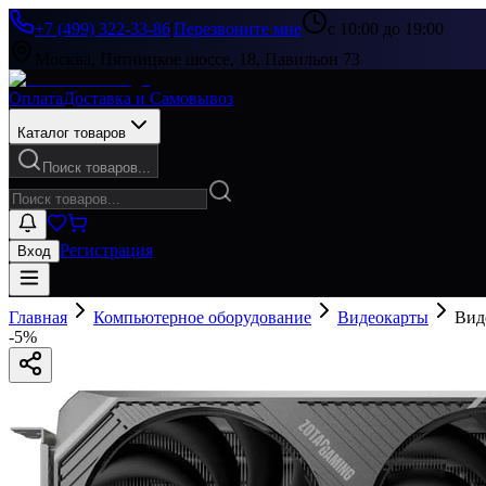
+7 (499) 322-33-86
|
Перезвоните мне
с 10:00 до 19:00
Москва, Пятницкое шоссе, 18, Павильон 73
Оплата
Доставка и Самовывоз
Каталог товаров
Поиск товаров...
Регистрация
Вход
Главная
Компьютерное оборудование
Видеокарты
Вид
-
5
%