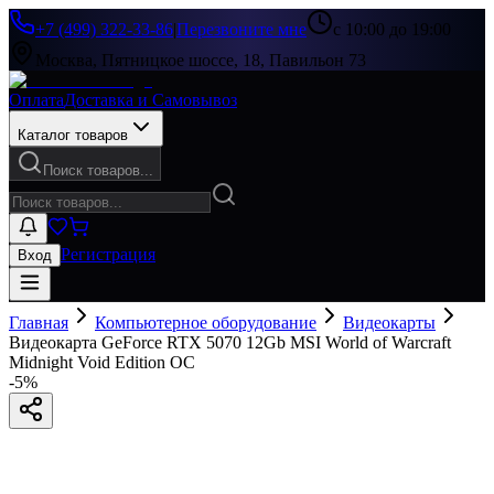
+7 (499) 322-33-86
|
Перезвоните мне
с 10:00 до 19:00
Москва, Пятницкое шоссе, 18, Павильон 73
Оплата
Доставка и Самовывоз
Каталог товаров
Поиск товаров...
Регистрация
Вход
Главная
Компьютерное оборудование
Видеокарты
Видеокарта GeForce RTX 5070 12Gb MSI World of Warcraft
Midnight Void Edition OC
-
5
%