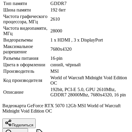
Тип памяти
GDDR7
Шина памяти
192 бит
Частота графического
2610
процессора, МГц
Частота видеопамяти,
28000
МГц
Видеоразъемы
1 х HDMI , 3 х DisplayPort
Максимальное
7680х4320
разрешение
Разъемы питания
16-pin
Цвета в оформлении
синий, чёрный
Производитель
MSI
World of Warcraft Midnight Void Edition
Код производителя
OC
192bit, PCI-E 5.0, GPU 2610Mhz,
Описание
GDDR7 28000Mhz, 7680x4320, 16 pin
Видеокарта GeForce RTX 5070 12Gb MSI World of Warcraft
Midnight Void Edition OC
Поделиться