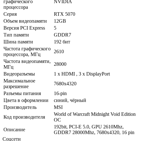
графического
NVIDIA
процессора
Серия
RTX 5070
Объем видеопамяти
12GB
Версия PCI Express
5
Тип памяти
GDDR7
Шина памяти
192 бит
Частота графического
2610
процессора, МГц
Частота видеопамяти,
28000
МГц
Видеоразъемы
1 х HDMI , 3 х DisplayPort
Максимальное
7680х4320
разрешение
Разъемы питания
16-pin
Цвета в оформлении
синий, чёрный
Производитель
MSI
World of Warcraft Midnight Void Edition
Код производителя
OC
192bit, PCI-E 5.0, GPU 2610Mhz,
Описание
GDDR7 28000Mhz, 7680x4320, 16 pin
Соцсети