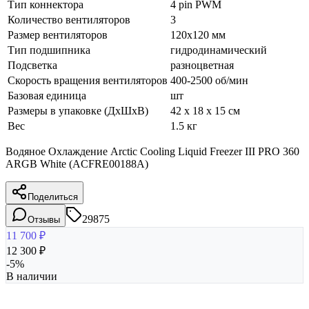
Тип коннектора
4 pin PWM
Количество вентиляторов
3
Размер вентиляторов
120x120 мм
Тип подшипника
гидродинамический
Подсветка
разноцветная
Скорость вращения вентиляторов
400-2500 об/мин
Базовая единица
шт
Размеры в упаковке (ДхШхВ)
42 x 18 x 15 см
Вес
1.5 кг
Водяное Охлаждение Arctic Cooling Liquid Freezer III PRO 360
ARGB White (ACFRE00188A)
Поделиться
29875
Отзывы
11 700
₽
12 300
₽
-
5
%
В наличии