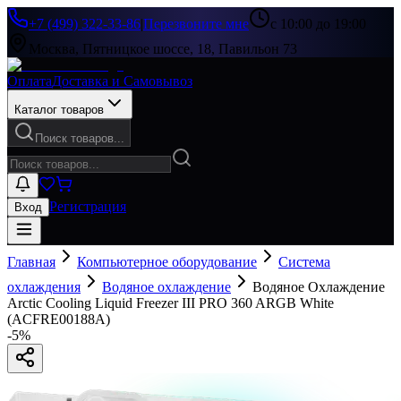
+7 (499) 322-33-86
|
Перезвоните мне
с 10:00 до 19:00
Москва, Пятницкое шоссе, 18, Павильон 73
Оплата
Доставка и Самовывоз
Каталог товаров
Поиск товаров...
Регистрация
Вход
Главная
Компьютерное оборудование
Система
охлаждения
Водяное охлаждение
Водяное Охлаждение
Arctic Cooling Liquid Freezer III PRO 360 ARGB White
(ACFRE00188A)
-
5
%