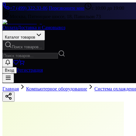
+7 (499) 322-33-86
|
Перезвоните мне
с 10:00 до 19:00
Москва, Пятницкое шоссе, 18, Павильон 73
Оплата
Доставка и Самовывоз
Каталог товаров
Поиск товаров...
Регистрация
Вход
Главная
Компьютерное оборудование
Система охлаждени