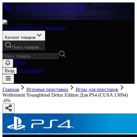
+7 (499) 322-33-86
|
Перезвоните мне
с 10:00 до 19:00
Москва, Пятницкое шоссе, 18, Павильон 73
Оплата
Доставка и Самовывоз
Каталог товаров
Поиск товаров...
Регистрация
Вход
Главная
Игровые приставки
Игры для приставок
Wolfenstein Youngblood Delux Edition Для PS4 (CUSA 13094)
-
6
%