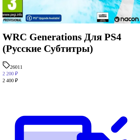
WRC Generations Для PS4
(Русские Субтитры)
26011
2 200
₽
2 400
₽