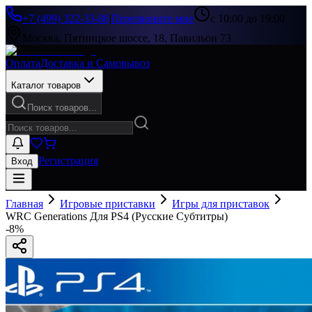
+7 (499) 322-33-86
|
Перезвоните мне
с 10:00 до 19:00
Москва, Пятницкое шоссе, 18, Павильон 73
Оплата
Доставка и Самовывоз
Каталог товаров
Поиск товаров...
Регистрация
Вход
Главная
Игровые приставки
Игры для приставок
WRC Generations Для PS4 (Русские Субтитры)
-
8
%