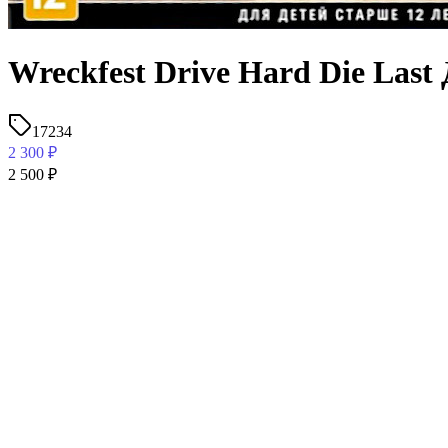
Wreckfest Drive Hard Die Last
17234
2 300
₽
2 500
₽