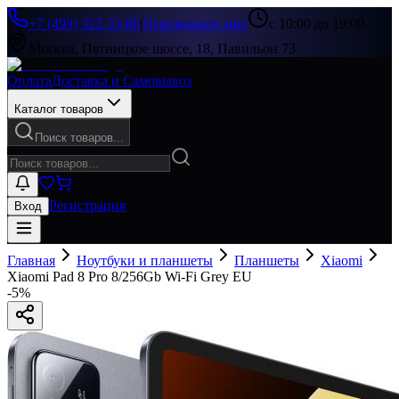
+7 (499) 322-33-86
|
Перезвоните мне
с 10:00 до 19:00
Москва, Пятницкое шоссе, 18, Павильон 73
Оплата
Доставка и Самовывоз
Каталог товаров
Поиск товаров...
Регистрация
Вход
Главная
Ноутбуки и планшеты
Планшеты
Xiaomi
Xiaomi Pad 8 Pro 8/256Gb Wi-Fi Grey EU
-
5
%