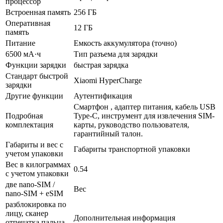
процессор
Встроенная память
256 ГБ
Оперативная
12 ГБ
память
Питание
Емкость аккумулятора (точно)
6500 мА·ч
Тип разъема для зарядки
Функции зарядки
быстрая зарядка
Стандарт быстрой
Xiaomi HyperCharge
зарядки
Другие функции
Аутентификация
Смартфон , адаптер питания, кабель USB
Подробная
Type-C, инструмент для извлечения SIM-
комплектация
карты, руководство пользователя,
гарантийный талон.
Габариты и вес с
Габариты транспортной упаковки
учетом упаковки
Вес в килограммах
0.54
с учетом упаковки
две nano-SIM /
Вес
nano-SIM + eSIM
разблокировка по
лицу, сканер
Дополнительная информация
отпечатка пальца