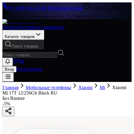
+7 (499) 322-33-86
|
Перезвоните мне
с 10:00 до 19:00
Москва, Пятницкое шоссе, 18, Павильон 73
Оплата
Доставка и Самовывоз
Каталог товаров
Поиск товаров...
Регистрация
Вход
Главная
Мобильные телефоны
Xiaomi
Mi
Xiaomi
Mi 17T 12/256Gb Black RU
Без Rustore
-
5
%