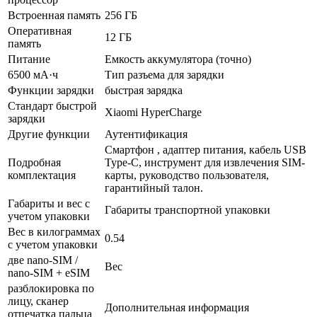
Встроенная память
256 ГБ
Оперативная
12 ГБ
память
Питание
Емкость аккумулятора (точно)
6500 мА·ч
Тип разъема для зарядки
Функции зарядки
быстрая зарядка
Стандарт быстрой
Xiaomi HyperCharge
зарядки
Другие функции
Аутентификация
Смартфон , адаптер питания, кабель USB
Подробная
Type-C, инструмент для извлечения SIM-
комплектация
карты, руководство пользователя,
гарантийный талон.
Габариты и вес с
Габариты транспортной упаковки
учетом упаковки
Вес в килограммах
0.54
с учетом упаковки
две nano-SIM /
Вес
nano-SIM + eSIM
разблокировка по
лицу, сканер
Дополнительная информация
отпечатка пальца