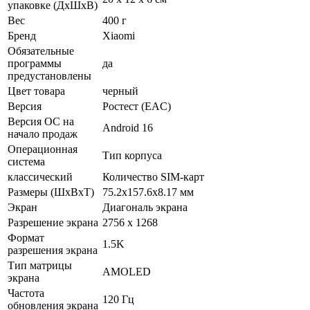
упаковке (ДхШхВ)
Вес
400 г
Бренд
Xiaomi
Обязательные
программы
да
предустановлены
Цвет товара
черный
Версия
Ростест (EAC)
Версия ОС на
Android 16
начало продаж
Операционная
Тип корпуса
система
классический
Количество SIM-карт
Размеры (ШxВxТ)
75.2x157.6x8.17 мм
Экран
Диагональ экрана
Разрешение экрана
2756 x 1268
Формат
1.5K
разрешения экрана
Тип матрицы
AMOLED
экрана
Частота
120 Гц
обновления экрана