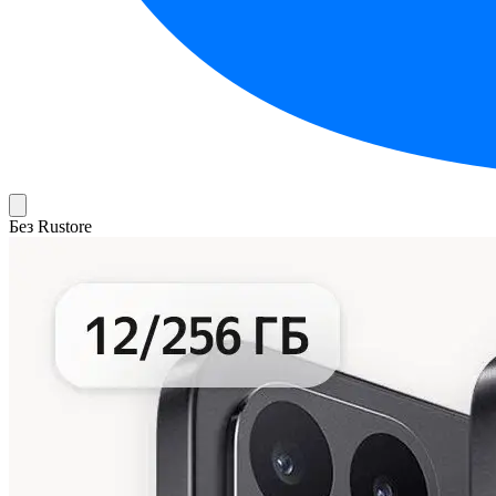
Без Rustore