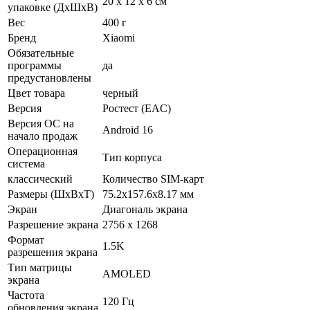
20 x 12 x 6 см
упаковке (ДхШхВ)
Вес
400 г
Бренд
Xiaomi
Обязательные
программы
да
предустановлены
Цвет товара
черный
Версия
Ростест (EAC)
Версия ОС на
Android 16
начало продаж
Операционная
Тип корпуса
система
классический
Количество SIM-карт
Размеры (ШxВxТ)
75.2x157.6x8.17 мм
Экран
Диагональ экрана
Разрешение экрана
2756 x 1268
Формат
1.5K
разрешения экрана
Тип матрицы
AMOLED
экрана
Частота
120 Гц
обновления экрана