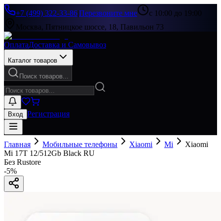
+7 (499) 322-33-86
|
Перезвоните мне
с 10:00 до 19:00
Москва, Пятницкое шоссе, 18, Павильон 73
Оплата
Доставка и Самовывоз
Каталог товаров
Поиск товаров...
Регистрация
Вход
Главная
Мобильные телефоны
Xiaomi
Mi
Xiaomi
Mi 17T 12/512Gb Black RU
Без Rustore
-
5
%