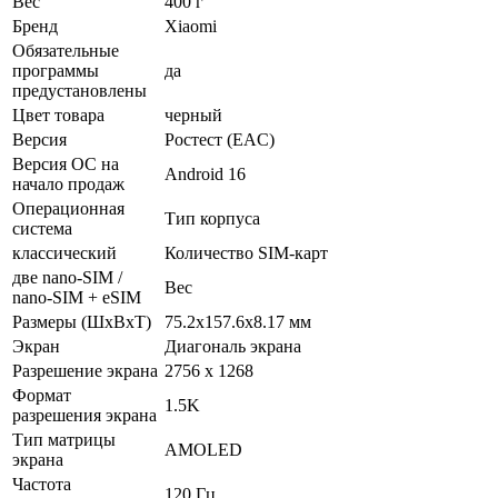
Вес
400 г
Бренд
Xiaomi
Обязательные
программы
да
предустановлены
Цвет товара
черный
Версия
Ростест (EAC)
Версия ОС на
Android 16
начало продаж
Операционная
Тип корпуса
система
классический
Количество SIM-карт
две nano-SIM /
Вес
nano-SIM + eSIM
Размеры (ШxВxТ)
75.2x157.6x8.17 мм
Экран
Диагональ экрана
Разрешение экрана
2756 x 1268
Формат
1.5K
разрешения экрана
Тип матрицы
AMOLED
экрана
Частота
120 Гц