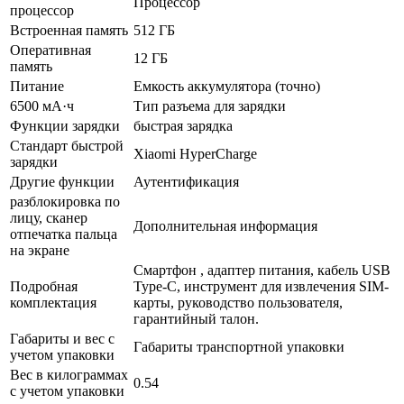
Процессор
процессор
Встроенная память
512 ГБ
Оперативная
12 ГБ
память
Питание
Емкость аккумулятора (точно)
6500 мА·ч
Тип разъема для зарядки
Функции зарядки
быстрая зарядка
Стандарт быстрой
Xiaomi HyperCharge
зарядки
Другие функции
Аутентификация
разблокировка по
лицу, сканер
Дополнительная информация
отпечатка пальца
на экране
Смартфон , адаптер питания, кабель USB
Подробная
Type-C, инструмент для извлечения SIM-
комплектация
карты, руководство пользователя,
гарантийный талон.
Габариты и вес с
Габариты транспортной упаковки
учетом упаковки
Вес в килограммах
0.54
с учетом упаковки