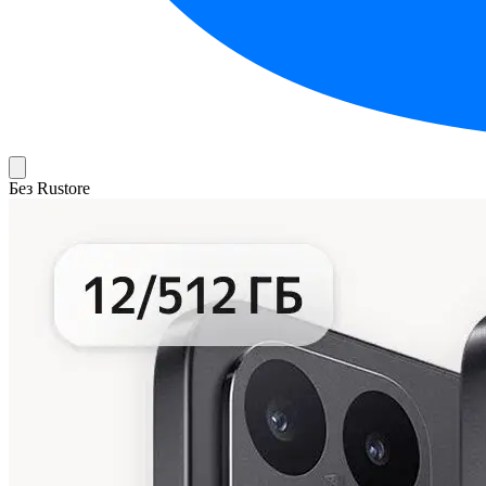
Без Rustore