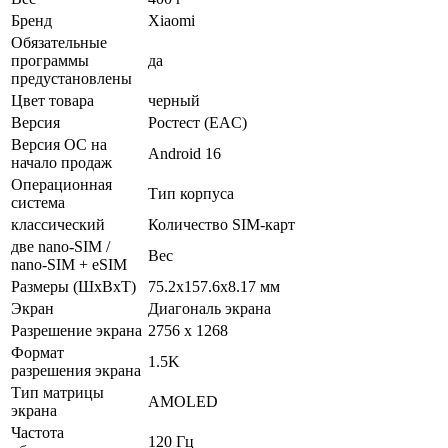
Бренд
Xiaomi
Обязательные
программы
да
предустановлены
Цвет товара
черный
Версия
Ростест (EAC)
Версия ОС на
Android 16
начало продаж
Операционная
Тип корпуса
система
классический
Количество SIM-карт
две nano-SIM /
Вес
nano-SIM + eSIM
Размеры (ШxВxТ)
75.2x157.6x8.17 мм
Экран
Диагональ экрана
Разрешение экрана
2756 x 1268
Формат
1.5K
разрешения экрана
Тип матрицы
AMOLED
экрана
Частота
120 Гц