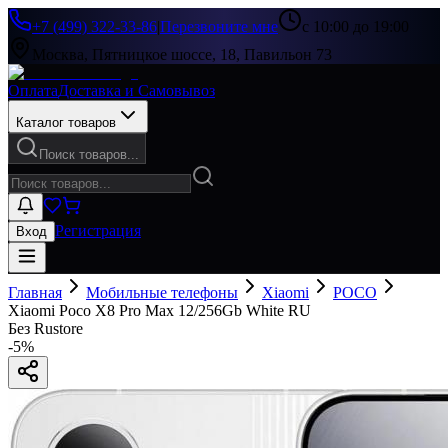
+7 (499) 322-33-86
|
Перезвоните мне
с 10:00 до 19:00
Москва, Пятницкое шоссе, 18, Павильон 73
Оплата
Доставка и Самовывоз
Каталог товаров
Поиск товаров...
Регистрация
Вход
Главная
Мобильные телефоны
Xiaomi
POCO
Xiaomi Poco X8 Pro Max 12/256Gb White RU
Без Rustore
-
5
%