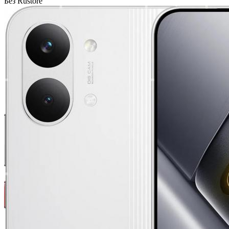
Без Rustore