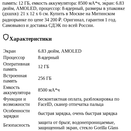
память: 12 ГБ, емкость аккумулятора: 8500 мА*ч, экран: 6.83
дюйм, AMOLED, процессор: 8-ядерный, размеры в упаковке
(дхшхв): 21 x 12 x 6 см. Купить в Москве на Митинском
радиорынке по цене 34 200 ₽. Оригинал, гарантия 1 год.
Самовывоз и доставка СДЭК по всей России.
Характеристики
Экран
6.83 дюйм, AMOLED
Процессор
8-ядерный
Оперативная
12 ГБ
память
Встроенная
256 ГБ
память
Емкость
8500 мА*ч
аккумулятора
Функции и
бесконтактная оплата, разблокировка по
возможности
FaceID, сканер отпечатка пальца
Особенности
быстрая зарядка, очень быстрая зарядка
зарядки
защита от брызг, водонепроницаемые,
Безопасность
защищенный экран, cтекло Gorilla Glass