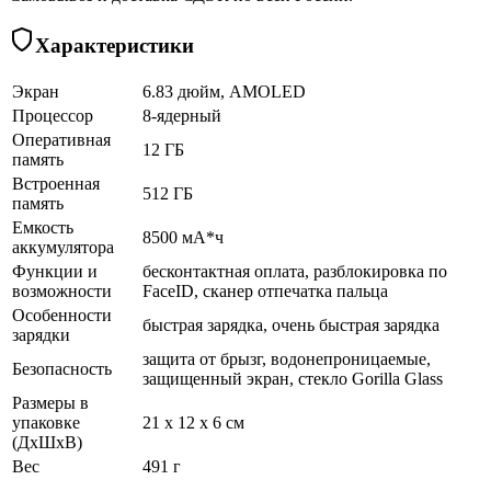
Характеристики
Экран
6.83 дюйм, AMOLED
Процессор
8-ядерный
Оперативная
12 ГБ
память
Встроенная
512 ГБ
память
Емкость
8500 мА*ч
аккумулятора
Функции и
бесконтактная оплата, разблокировка по
возможности
FaceID, сканер отпечатка пальца
Особенности
быстрая зарядка, очень быстрая зарядка
зарядки
защита от брызг, водонепроницаемые,
Безопасность
защищенный экран, cтекло Gorilla Glass
Размеры в
упаковке
21 x 12 x 6 см
(ДхШхВ)
Вес
491 г