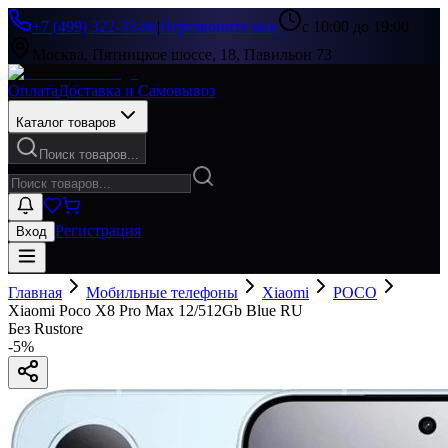
+7 (499) 322-33-86
|
Перезвоните мне
с 10:00 до 19:00
Москва, Пятницкое шоссе, 18, Павильон 73
Оплата
Доставка и Самовывоз
Каталог товаров
Поиск товаров...
Регистрация
Вход
Главная
Мобильные телефоны
Xiaomi
POCO
Xiaomi Poco X8 Pro Max 12/512Gb Blue RU
Без Rustore
-
5
%