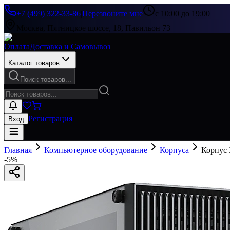
+7 (499) 322-33-86
|
Перезвоните мне
с 10:00 до 19:00
Москва, Пятницкое шоссе, 18, Павильон 73
Оплата
Доставка и Самовывоз
Каталог товаров
Поиск товаров...
Регистрация
Вход
Главная
Компьютерное оборудование
Корпуса
Корпус 
-
5
%