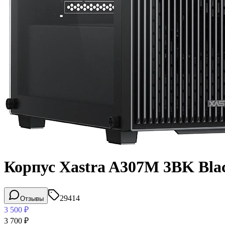
Корпус Xastra A307M 3BK Bla
29414
Отзывы
3 500
₽
3 700
₽