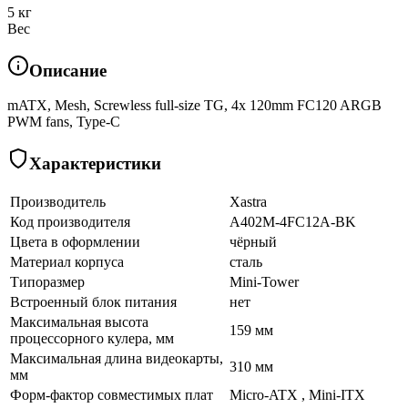
5 кг
Вес
Описание
mATX, Mesh, Screwless full-size TG, 4x 120mm FC120 ARGB
PWM fans, Type-C
Характеристики
Производитель
Xastra
Код производителя
A402M-4FC12A-BK
Цвета в оформлении
чёрный
Материал корпуса
сталь
Типоразмер
Mini-Tower
Встроенный блок питания
нет
Максимальная высота
159 мм
процессорного кулера, мм
Максимальная длина видеокарты,
310 мм
мм
Форм-фактор совместимых плат
Micro-ATX , Mini-ITX