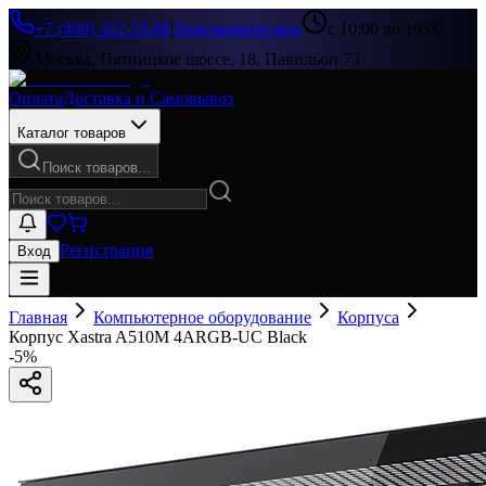
+7 (499) 322-33-86
|
Перезвоните мне
с 10:00 до 19:00
Москва, Пятницкое шоссе, 18, Павильон 73
Оплата
Доставка и Самовывоз
Каталог товаров
Поиск товаров...
Регистрация
Вход
Главная
Компьютерное оборудование
Корпуса
Корпус Xastra A510M 4ARGB-UC Black
-
5
%