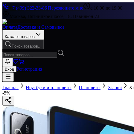
+7 (499) 322-33-86
|
Перезвоните мне
с 10:00 до 19:00
Москва, Пятницкое шоссе, 18, Павильон 73
Оплата
Доставка и Самовывоз
Каталог товаров
Поиск товаров...
Регистрация
Вход
Главная
Ноутбуки и планшеты
Планшеты
Xiaomi
Xi
-
5
%