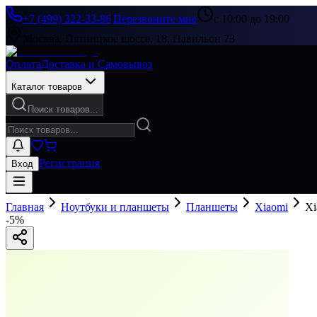
+7 (499) 322-33-86
|
Перезвоните мне
с 10:00 до 19:00
Москва, Пятницкое шоссе, 18, Павильон 73
Оплата
Доставка и Самовывоз
Каталог товаров
Поиск товаров...
Регистрация
Вход
Главная
Ноутбуки и планшеты
Планшеты
Xiaomi
Xi
-
5
%