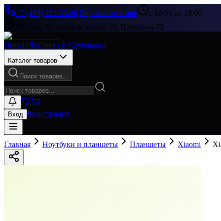
+7 (499) 322-33-86
|
Перезвоните мне
с 10:00 до 19:00
Москва, Пятницкое шоссе, 18, Павильон 73
Оплата
Доставка и Самовывоз
Каталог товаров
Поиск товаров...
Регистрация
Вход
Главная
Ноутбуки и планшеты
Планшеты
Xiaomi
Xi