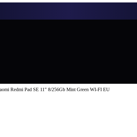
aomi Redmi Pad SE 11" 8/256Gb Mint Green WI-FI EU