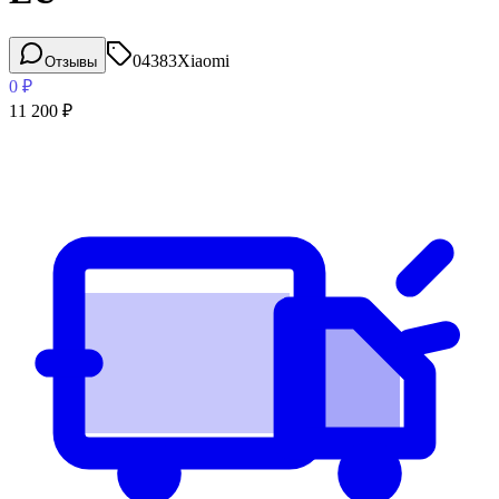
04383
Xiaomi
Отзывы
0
₽
11 200
₽