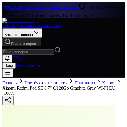
+7 (499) 322-33-86
|
Перезвоните мне
с 10:00 до 19:00
Москва, Пятницкое шоссе, 18, Павильон 73
Оплата
Доставка и Самовывоз
Каталог товаров
Поиск товаров...
Регистрация
Вход
Главная
Ноутбуки и планшеты
Планшеты
Xiaomi
Xiaomi Redmi Pad SE 8 7" 6/128Gb Graphite Gray WI-FI EU
-
100
%