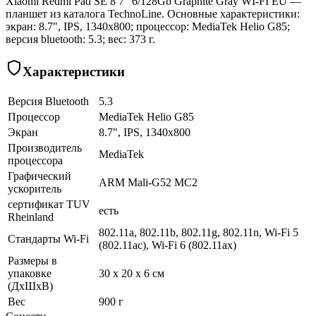
Xiaomi Redmi Pad SE 8 7" 6/128Gb Graphite Gray WI-FI EU —
планшет из каталога TechnoLine. Основные характеристики:
экран: 8.7", IPS, 1340x800; процессор: MediaTek Helio G85;
версия bluetooth: 5.3; вес: 373 г.
Характеристики
Версия Bluetooth
5.3
Процессор
MediaTek Helio G85
Экран
8.7", IPS, 1340x800
Производитель
MediaTek
процессора
Графический
ARM Mali-G52 MC2
ускоритель
сертификат TUV
есть
Rheinland
802.11a, 802.11b, 802.11g, 802.11n, Wi-Fi 5
Стандарты Wi-Fi
(802.11ac), Wi-Fi 6 (802.11ax)
Размеры в
упаковке
30 x 20 x 6 см
(ДхШхВ)
Вес
900 г