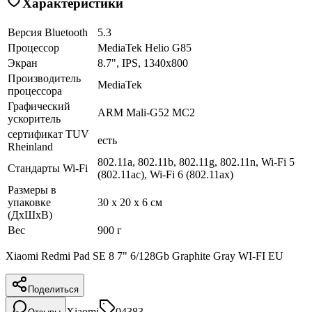
Характеристики
Версия Bluetooth
5.3
Процессор
MediaTek Helio G85
Экран
8.7", IPS, 1340x800
Производитель
MediaTek
процессора
Графический
ARM Mali-G52 MC2
ускоритель
сертификат TUV
есть
Rheinland
802.11a, 802.11b, 802.11g, 802.11n, Wi-Fi 5
Стандарты Wi-Fi
(802.11ac), Wi-Fi 6 (802.11ax)
Размеры в
упаковке
30 x 20 x 6 см
(ДхШхВ)
Вес
900 г
Xiaomi Redmi Pad SE 8 7" 6/128Gb Graphite Gray WI-FI EU
Поделиться
Xiaomi
04383