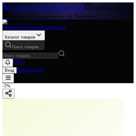
+7 (499) 322-33-86
|
Перезвоните мне
с 10:00 до 19:00
Москва, Пятницкое шоссе, 18, Павильон 73
Оплата
Доставка и Самовывоз
Каталог товаров
Поиск товаров...
Регистрация
Вход
-
5
%