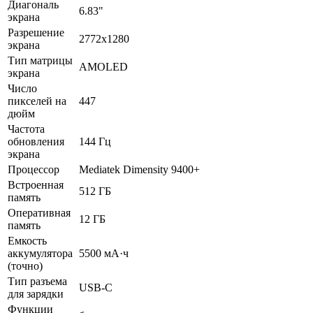
Диагональ
6.83"
экрана
Разрешение
2772x1280
экрана
Тип матрицы
AMOLED
экрана
Число
пикселей на
447
дюйм
Частота
обновления
144 Гц
экрана
Процессор
Mediatek Dimensity 9400+
Встроенная
512 ГБ
память
Оперативная
12 ГБ
память
Емкость
аккумулятора
5500 мА·ч
(точно)
Тип разъема
USB-C
для зарядки
Функции