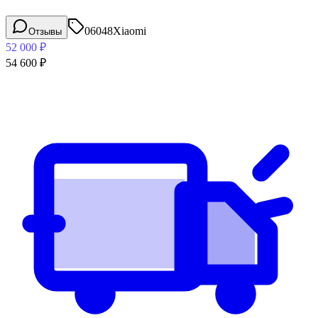
06048
Xiaomi
Отзывы
52 000
₽
54 600
₽