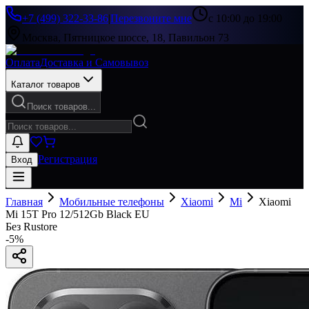
+7 (499) 322-33-86
|
Перезвоните мне
с 10:00 до 19:00
Москва, Пятницкое шоссе, 18, Павильон 73
Оплата
Доставка и Самовывоз
Каталог товаров
Поиск товаров...
Регистрация
Вход
Главная
Мобильные телефоны
Xiaomi
Mi
Xiaomi
Mi 15T Pro 12/512Gb Black EU
Без Rustore
-
5
%