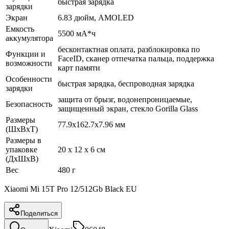
быстрая зарядка
зарядки
Экран
6.83 дюйм, AMOLED
Емкость
5500 мА*ч
аккумулятора
бесконтактная оплата, разблокировка по
Функции и
FaceID, сканер отпечатка пальца, поддержка
возможности
карт памяти
Особенности
быстрая зарядка, беспроводная зарядка
зарядки
защита от брызг, водонепроницаемые,
Безопасность
защищенный экран, cтекло Gorilla Glass
Размеры
77.9x162.7x7.96 мм
(ШхВхТ)
Размеры в
упаковке
20 x 12 x 6 см
(ДхШхВ)
Вес
480 г
Xiaomi Mi 15T Pro 12/512Gb Black EU
Поделиться