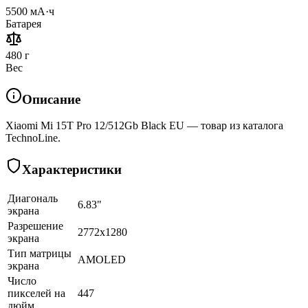
5500 мА·ч
Батарея
480 г
Вес
Описание
Xiaomi Mi 15T Pro 12/512Gb Black EU — товар из каталога
TechnoLine.
Характеристики
Диагональ
6.83"
экрана
Разрешение
2772x1280
экрана
Тип матрицы
AMOLED
экрана
Число
пикселей на
447
дюйм