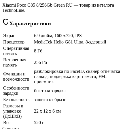
Xiaomi Poco C85 8/256Gb Green RU — товар из каталога
TechnoLine.
Характеристики
Экран
6.9 дюйм, 1600x720, IPS
Процессор
MediaTek Helio G81 Ultra, 8-ядерный
Оперативная
8 Гб
память
Встроенная
256 Гб
память
разблокировка по FaceID, сканер отпечатка
Функции и
пальца, поддержка карт памяти, FM-
возможности
приемник
Особенности
быстрая зарядка
зарядки
Безопасность
защита от брызг
Размеры в
упаковке
22 x 12 x 6 см
(ДхШхВ)
Вес
520 г
Соцсети