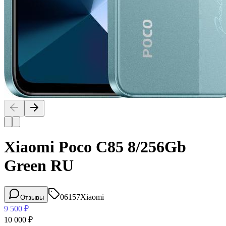
Xiaomi Poco C85 8/256Gb
Green RU
06157
Xiaomi
Отзывы
9 500
₽
10 000
₽