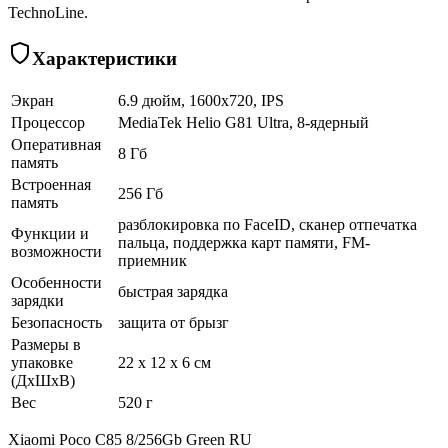
TechnoLine.
Характеристики
Экран
6.9 дюйм, 1600x720, IPS
Процессор
MediaTek Helio G81 Ultra, 8-ядерный
Оперативная
8 Гб
память
Встроенная
256 Гб
память
разблокировка по FaceID, сканер отпечатка
Функции и
пальца, поддержка карт памяти, FM-
возможности
приемник
Особенности
быстрая зарядка
зарядки
Безопасность
защита от брызг
Размеры в
упаковке
22 x 12 x 6 см
(ДхШхВ)
Вес
520 г
Xiaomi Poco C85 8/256Gb Green RU