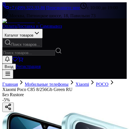
+7 (499) 322-33-86
|
Перезвоните мне
с 10:00 до 19:00
Москва, Пятницкое шоссе, 18, Павильон 73
Оплата
Доставка и Самовывоз
Каталог товаров
Поиск товаров...
Регистрация
Вход
Главная
Мобильные телефоны
Xiaomi
POCO
Xiaomi Poco C85 8/256Gb Green RU
Без Rustore
-
5
%