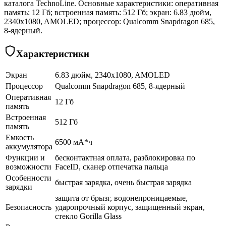
каталога TechnoLine. Основные характеристики: оперативная
память: 12 Гб; встроенная память: 512 Гб; экран: 6.83 дюйм,
2340x1080, AMOLED; процессор: Qualcomm Snapdragon 685,
8-ядерный.
Характеристики
Экран
6.83 дюйм, 2340x1080, AMOLED
Процессор
Qualcomm Snapdragon 685, 8-ядерный
Оперативная
12 Гб
память
Встроенная
512 Гб
память
Емкость
6500 мА*ч
аккумулятора
Функции и
бесконтактная оплата, разблокировка по
возможности
FaceID, сканер отпечатка пальца
Особенности
быстрая зарядка, очень быстрая зарядка
зарядки
защита от брызг, водонепроницаемые,
Безопасность
ударопрочный корпус, защищенный экран,
cтекло Gorilla Glass