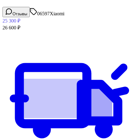
06597
Xiaomi
Отзывы
25 300
₽
26 600
₽