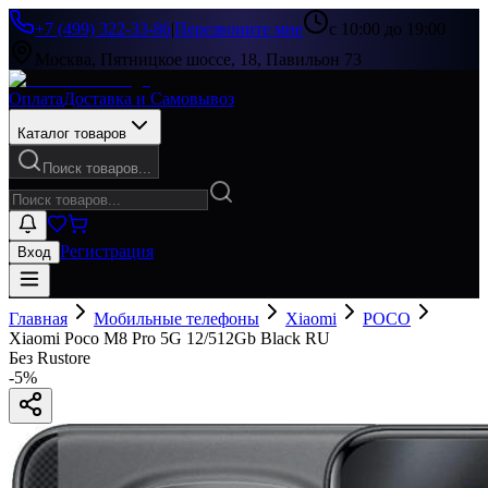
+7 (499) 322-33-86
|
Перезвоните мне
с 10:00 до 19:00
Москва, Пятницкое шоссе, 18, Павильон 73
Оплата
Доставка и Самовывоз
Каталог товаров
Поиск товаров...
Регистрация
Вход
Главная
Мобильные телефоны
Xiaomi
POCO
Xiaomi Poco M8 Pro 5G 12/512Gb Black RU
Без Rustore
-
5
%