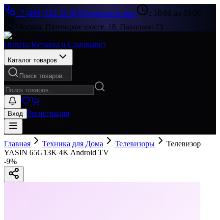
+7 (499) 322-33-86
|
Перезвоните мне
с 10:00 до 19:00
Москва, Пятницкое шоссе, 18, Павильон 73
Оплата
Доставка и Самовывоз
Каталог товаров
Поиск товаров...
Регистрация
Вход
Главная
Техника для Дома
Телевизоры
Телевизор
YASIN 65G13K 4K Android TV
-
9
%