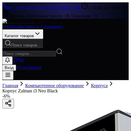
+7 (499) 322-33-86
|
Перезвоните мне
с 10:00 до 19:00
Москва, Пятницкое шоссе, 18, Павильон 73
Оплата
Доставка и Самовывоз
Каталог товаров
Поиск товаров...
Регистрация
Вход
Главная
Компьютерное оборудование
Корпуса
Корпус Zalman i3 Neo Black
-
6
%