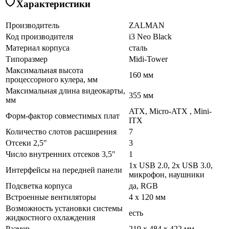
Характеристики
Производитель
ZALMAN
Код производителя
i3 Neo Black
Материал корпуса
сталь
Типоразмер
Midi-Tower
Максимальная высота
160 мм
процессорного кулера, мм
Максимальная длина видеокарты,
355 мм
мм
ATX, Micro-ATX , Mini-
Форм-фактор совместимых плат
ITX
Количество слотов расширения
7
Отсеки 2,5"
3
Число внутренних отсеков 3,5"
1
1x USB 2.0, 2x USB 3.0,
Интерфейсы на передней панели
микрофон, наушники
Подсветка корпуса
да, RGB
Встроенные вентиляторы
4 x 120 мм
Возможность установки системы
есть
жидкостного охлаждения
Размер
219 x 484 x 422 мм