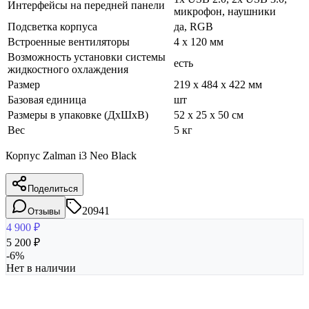
Интерфейсы на передней панели
микрофон, наушники
Подсветка корпуса
да, RGB
Встроенные вентиляторы
4 x 120 мм
Возможность установки системы
есть
жидкостного охлаждения
Размер
219 x 484 x 422 мм
Базовая единица
шт
Размеры в упаковке (ДхШхВ)
52 x 25 x 50 см
Вес
5 кг
Корпус Zalman i3 Neo Black
Поделиться
20941
Отзывы
4 900
₽
5 200
₽
-
6
%
Нет в наличии