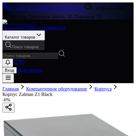
+7 (499) 322-33-86
|
Перезвоните мне
с 10:00 до 19:00
Москва, Пятницкое шоссе, 18, Павильон 73
Оплата
Доставка и Самовывоз
Каталог товаров
Поиск товаров...
Регистрация
Вход
Главная
Компьютерное оборудование
Корпуса
Корпус Zalman Z1 Black
-
6
%