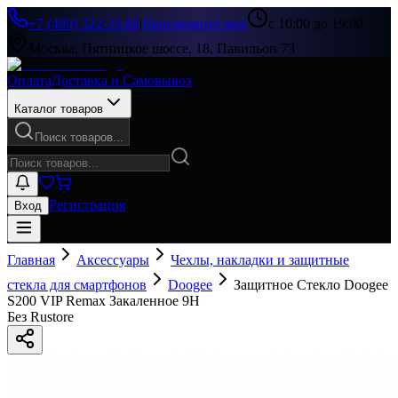
+7 (499) 322-33-86
|
Перезвоните мне
с 10:00 до 19:00
Москва, Пятницкое шоссе, 18, Павильон 73
Оплата
Доставка и Самовывоз
Каталог товаров
Поиск товаров...
Регистрация
Вход
Главная
Аксессуары
Чехлы, накладки и защитные
стекла для смартфонов
Doogee
Защитное Стекло Doogee
S200 VIP Remax Закаленное 9H
Без Rustore