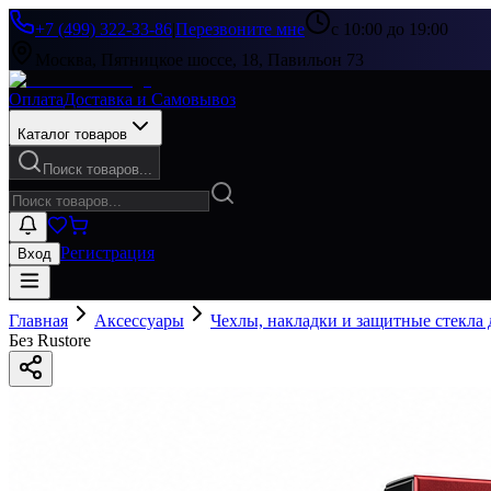
+7 (499) 322-33-86
|
Перезвоните мне
с 10:00 до 19:00
Москва, Пятницкое шоссе, 18, Павильон 73
Оплата
Доставка и Самовывоз
Каталог товаров
Поиск товаров...
Регистрация
Вход
Главная
Аксессуары
Чехлы, накладки и защитные стекла
Без Rustore